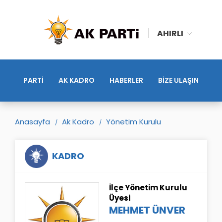
AHIRLI
PARTİ
AK KADRO
HABERLER
BİZE ULAŞIN
Anasayfa
Ak Kadro
Yönetim Kurulu
KADRO
İlçe Yönetim Kurulu
Üyesi
MEHMET ÜNVER