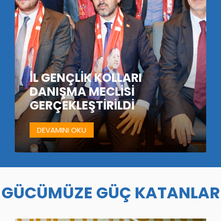
İL GENÇLİK KOLLARI
DANIŞMA MECLİSİ
GERÇEKLEŞTİRİLDİ
DEVAMINI OKU
GÜCÜMÜZE GÜÇ KATANLAR