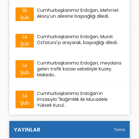
16
Cumhurbaşkanımız Erdoğan, Mehmet
Aksoy'un ailesine başsağlığı diledi..
Şub
14
Cumhurbaşkanımız Erdoğan, Murat
Özfatura'yı arayarak, başsağlığı diledi..
Şub
Cumhurbaşkanımız Erdoğan, meydana
14
gelen trafik kazası sebebiyle Kuzey
Şub
Makedo..
Cumhurbaşkanımız Erdoğan'ın
14
imzasıyla "Bağımlılık ile Mücadele
Şub
Yüksek Kurul..
YAYINLAR
Tümü