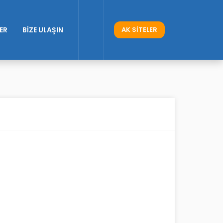
ER
BİZE ULAŞIN
AK SİTELER