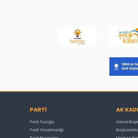
PARTİ
AK KAD
Parti Tüzüğü
Genel Baş
Parti Yönetmeliği
Başkanlıkl
Parti Programı
Merkez Yür