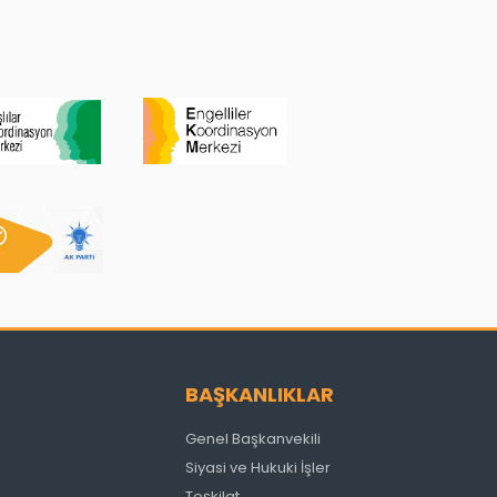
BAŞKANLIKLAR
Genel Başkanvekili
Siyasi ve Hukuki İşler
Teşkilat