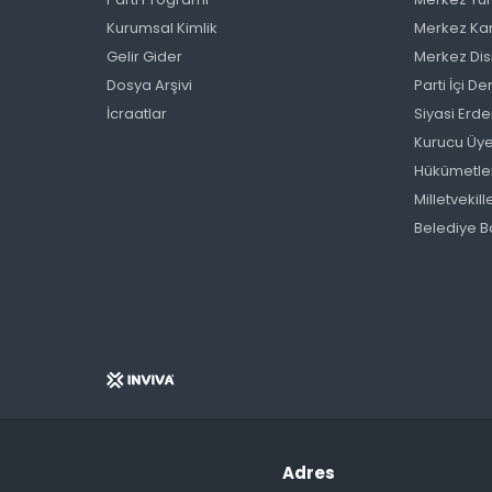
Kurumsal Kimlik
Merkez Kar
Gelir Gider
Merkez Disi
Dosya Arşivi
Parti İçi 
İcraatlar
Siyasi Erde
Kurucu Üye
Hükümetle
Milletvekill
Belediye B
Adres