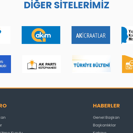
DİĞER SİTELERİMİZ
RO
HABERLER
kan
Genel Başkan
ar
Başkanlıklar
ütme Kurulu
Kabine