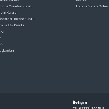
ar ve Yönetim Kurulu
Foto ve Video Galeri
plin Kurulu
Demokrasi Hakem Kurulu
m ve Etik Kurulu
ler
r
eri
aşkanları
İletişim
TEL: 0 (332) 246 18 18