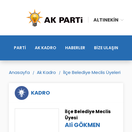
ALTINEKIN
PARTİ
AK KADRO
HABERLER
BİZE ULAŞIN
Anasayfa
Ak Kadro
İlçe Belediye Meclis Üyeleri
KADRO
İlçe Belediye Meclis
Üyesi
Ali GÖKMEN