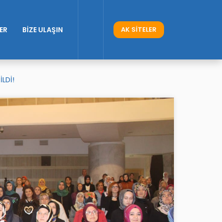
ER
BİZE ULAŞIN
AK SİTELER
LDİ!