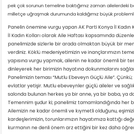
pek çok sorunun temeline baktığımız zaman ailelerdeki baş
milletçe uğraşmak durumunda kaldığımız büyük probleml
Panelin önemine vurgu yapan AK Parti Konya İl Kadın K
İl Kadın Kolları olarak Aile Haftası kapsamında düzenle
panelimizde sizlerle bir arada olmaktan büyük bir me
verdiniz. Köklü medeniyetimizin ve inançlarımızın temel
yapısına vurgu yapmak, ailenin ne kadar önemli bir 
dinleyerek her birimizin hayatına dokunmalarını sağl
Panelimizin teması “Mutlu Ebeveyn Güçlü Aile”. Çünkü; 
evlatlar yetişir. Mutlu ebeveynler güçlü aileler ve sağlı
salonda bulunan herkes ya bir anne, ya bir baba, ya da 
Temennim şudur ki; panelimiz tamamlandığında her bir
Ailemizin ne kadar önemli ve kıymetli olduğunu, eşimiz
kardeşlerimizin, torunlarımızın hayatımıza kattığı değer
kurmanın ne denli önem arz ettiğini bir kez daha öğrenm