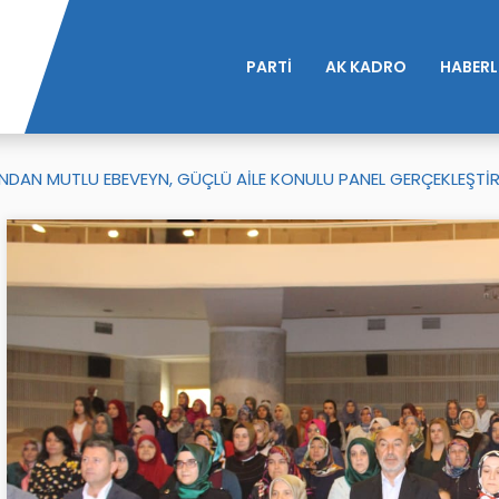
PARTİ
AK KADRO
HABERL
FINDAN MUTLU EBEVEYN, GÜÇLÜ AİLE KONULU PANEL GERÇEKLEŞTİRİ