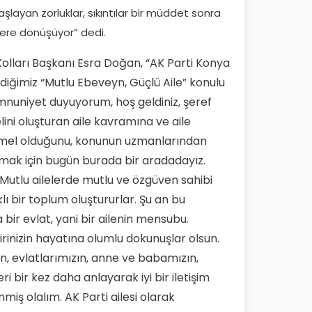
layan zorluklar, sıkıntılar bir müddet sonra
ere dönüşüyor” dedi.
olları Başkanı Esra Doğan, “AK Parti Konya
diğimiz “Mutlu Ebeveyn, Güçlü Aile” konulu
mnuniyet duyuyorum, hoş geldiniz, şeref
ini oluşturan aile kavramına ve aile
temel olduğunu, konunun uzmanlarından
amak için bugün burada bir aradadayız.
Mutlu ailelerde mutlu ve özgüven sahibi
klı bir toplum oluştururlar. Şu an bu
bir evlat, yani bir ailenin mensubu.
inizin hayatına olumlu dokunuşlar olsun.
in, evlatlarımızın, anne ve babamızın,
i bir kez daha anlayarak iyi bir iletişim
iş olalım. AK Parti ailesi olarak