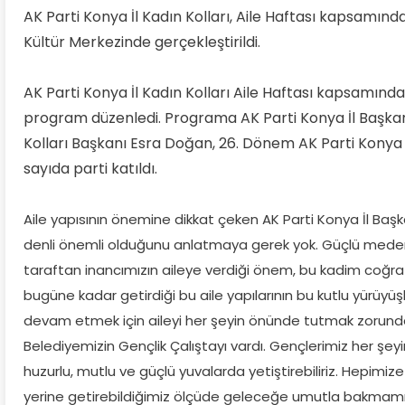
AK Parti Konya İl Kadın Kolları, Aile Haftası kapsam
Kültür Merkezinde gerçekleştirildi.
AK Parti Konya İl Kadın Kolları Aile Haftası kapsamında
program düzenledi. Programa AK Parti Konya İl Başkanı
Kolları Başkanı Esra Doğan, 26. Dönem AK Parti Konya 
sayıda parti katıldı.
Aile yapısının önemine dikkat çeken AK Parti Konya İl Baş
denli önemli olduğunu anlatmaya gerek yok. Güçlü medeniye
taraftan inancımızın aileye verdiği önem, bu kadim coğra
bugüne kadar getirdiği bu aile yapılarının bu kutlu yürüyü
devam etmek için aileyi her şeyin önünde tutmak zorunda
Belediyemizin Gençlik Çalıştayı vardı. Gençlerimiz her şe
huzurlu, mutlu ve güçlü yuvalarda yetiştirebiliriz. Hepimiz
yerine getirebildiğimiz ölçüde geleceğe umutla bakmamız