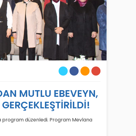
NDAN MUTLU EBEVEYN,
GERÇEKLEŞTİRİLDİ!
ında program düzenledi. Program Mevlana