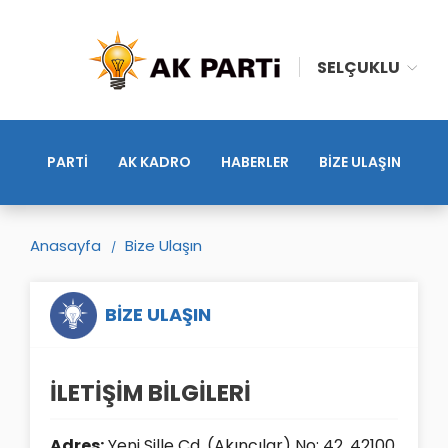
SELÇUKLU
PARTİ
AK KADRO
HABERLER
BİZE ULAŞIN
Anasayfa
Bize Ulaşın
BİZE ULAŞIN
İLETİŞİM BİLGİLERİ
Adres:
Yeni Sille Cd. (Akıncılar) No: 42, 42100