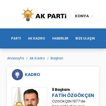
KONYA
PARTİ
AK KADRO
HABERLER
BİZE ULAŞIN
Anasayfa
Ak Kadro
Başkan
KADRO
İl Başkanı
FATİH ÖZGÖKÇEN
ÖZGÖKÇEN 1977’de