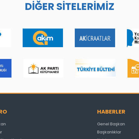
DİĞER SİTELERİMİZ
RO
HABERLER
kan
Genel Başkan
ar
Başkanlıklar