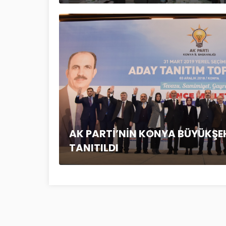
AK PARTİ’NİN KONYA BÜYÜKŞE
TANITILDI