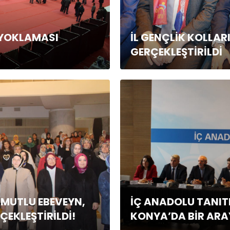
 YOKLAMASI
İL GENÇLİK KOLLAR
GERÇEKLEŞTİRİLDİ
 MUTLU EBEVEYN,
İÇ ANADOLU TANIT
ÇEKLEŞTİRİLDİ!
KONYA’DA BİR ARA