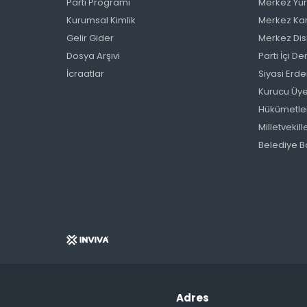
Parti Programı
Merkez Yür
Kurumsal Kimlik
Merkez Kar
Gelir Gider
Merkez Disi
Dosya Arşivi
Parti İçi 
İcraatlar
Siyasi Erde
Kurucu Üye
Hükümetle
Milletvekill
Belediye B
Adres