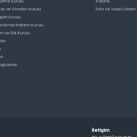
ütme Kurulu
Kabine
ar ve Yönetim Kurulu
Foto ve Video Galeri
plin Kurulu
Demokrasi Hakem Kurulu
m ve Etik Kurulu
ler
r
eri
aşkanları
İletişim