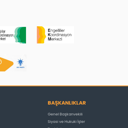
BAŞKANLIKLAR
Genel Başkanvekili
Siyasi ve Hukuki İşler