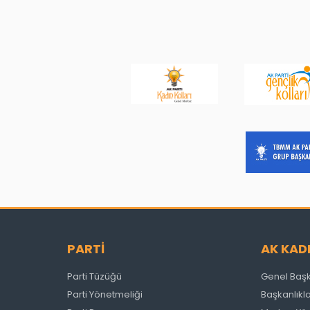
PARTİ
AK KAD
Parti Tüzüğü
Genel Baş
Parti Yönetmeliği
Başkanlıkl