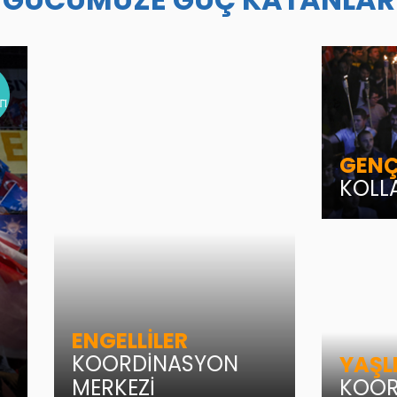
GENÇ
KOLL
ENGELLİLER
KOORDİNASYON
YAŞL
MERKEZİ
KOOR