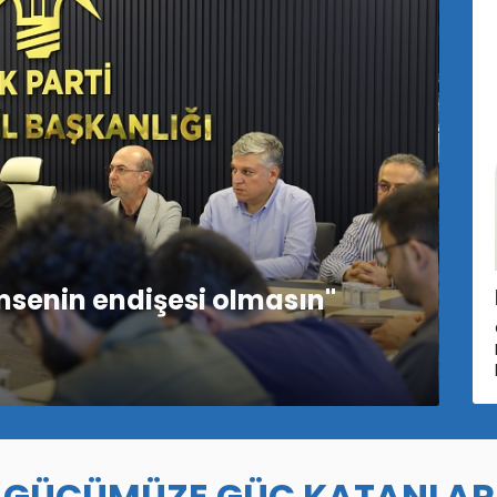
msenin endişesi olmasın"
B
GÜCÜMÜZE GÜÇ KATANLAR