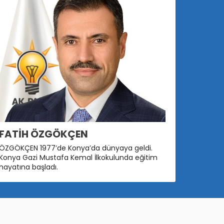
aşkan Özgökçen: ‘Teşkilatlarımızla if
FATİH ÖZGÖKÇEN
ÖZGÖKÇEN 1977’de Konya’da dünyaya geldi.
Konya Gazi Mustafa Kemal İlkokulunda eğitim
DEVAMINI OKU
hayatına başladı.