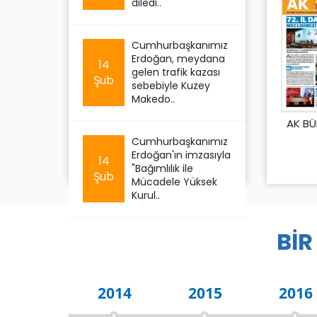
diledi..
Cumhurbaşkanımız
Erdoğan, meydana
14
gelen trafik kazası
Şub
sebebiyle Kuzey
Makedo..
AK BÜ
Cumhurbaşkanımız
Erdoğan'ın imzasıyla
14
"Bağımlılık ile
Şub
Mücadele Yüksek
Kurul..
BİR