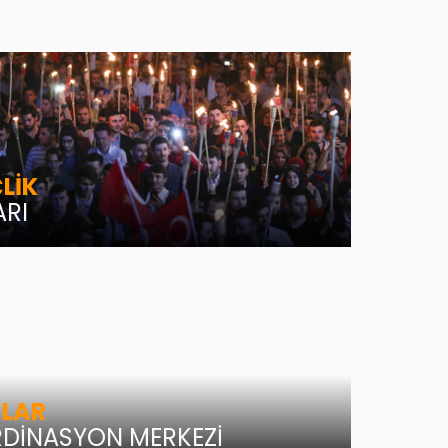
LİK
ARI
ILAR
DİNASYON MERKEZİ