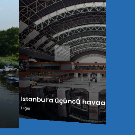
İstanbul’a üçüncü havaalanı
Diğer