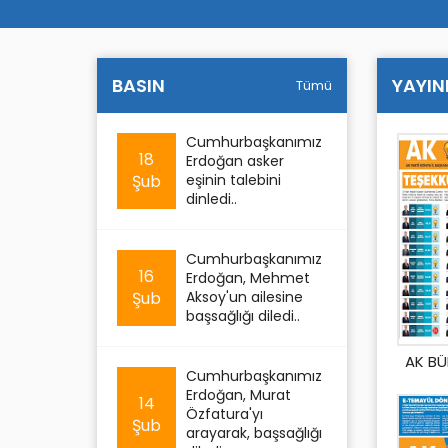
BASIN
YAYIN
Tümü
Cumhurbaşkanımız
18
Erdoğan asker
Şub
eşinin talebini
dinledi..
Cumhurbaşkanımız
16
Erdoğan, Mehmet
Şub
Aksoy'un ailesine
başsağlığı diledi..
AK BÜ
Cumhurbaşkanımız
Erdoğan, Murat
14
Özfatura'yı
Şub
arayarak, başsağlığı